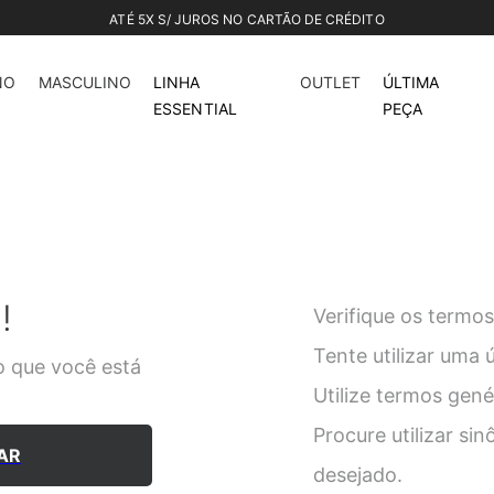
ATÉ 5X S/ JUROS NO CARTÃO DE CRÉDITO
NO
MASCULINO
LINHA
OUTLET
ÚLTIMA
ESSENTIAL
PEÇA
!
Verifique os termos
Tente utilizar uma 
 que você está
Utilize termos gen
Procure utilizar si
AR
desejado.