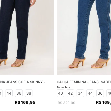
NA JEANS SOFIA SKINNY - 
CALÇA FEMININA JEANS ISABEL
O
JEANS MÉDIO
4
44
36
38
40
42
34
44
36
4
R$
169
,
95
R$
169
R$
329
,
90