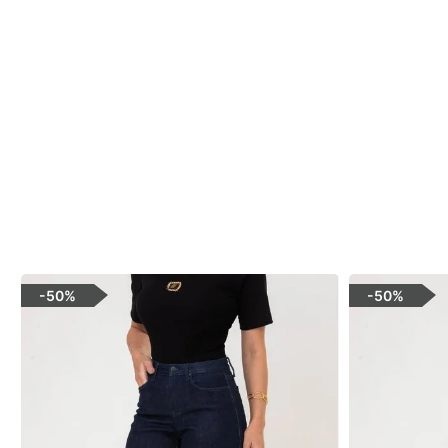
-
50%
-
50%