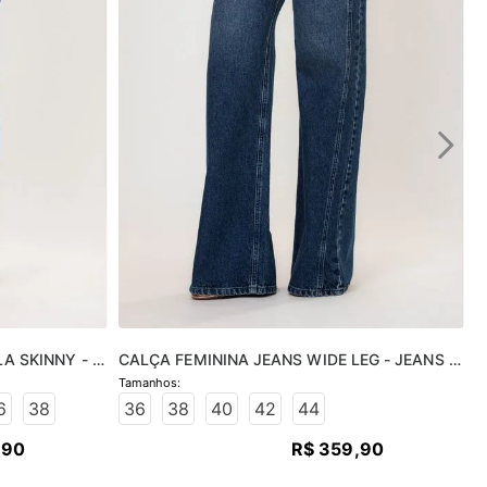
A SKINNY - 
CALÇA FEMININA JEANS WIDE LEG - JEANS 
MÉDIO
6
38
36
38
40
42
44
,
90
R$
359
,
90