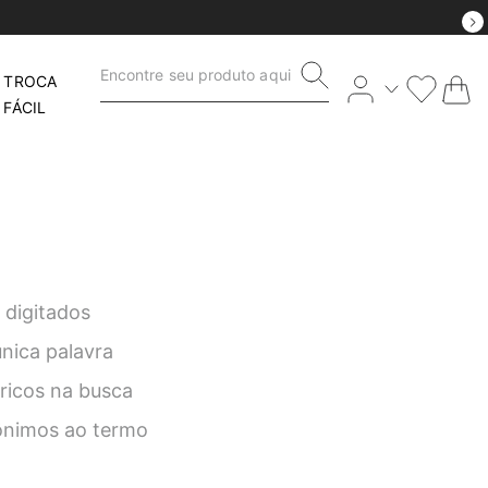
Encontre seu produto aqui
TROCA
FÁCIL
 digitados
única palavra
éricos na busca
nônimos ao termo