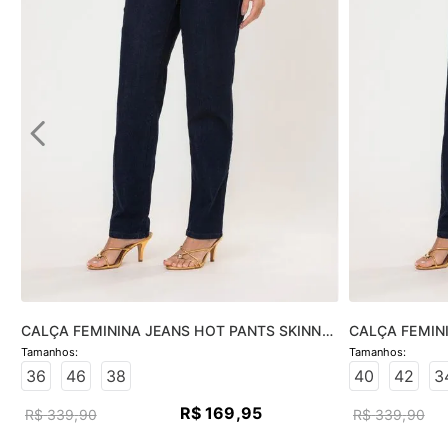
CALÇA FEMININA JEANS HOT PANTS SKINNY 
CALÇA FEMINI
- JEANS ESCURO
JEANS ESCUR
36
46
38
40
42
3
R$
169
,
95
R$
339
,
90
R$
339
,
90