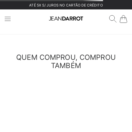
ATÉ 5X S/ JUROS NO CARTÃO DE CRÉDITO
DESCULPE!
Não encontramos o que você está buscando.
VOLTAR
Verifique os termos digitados
Tente utilizar uma única palavra
Utilize termos genéricos na busca
Procure utilizar sinônimos ao termo desejado.