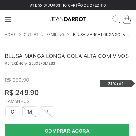
ATÉ 5X S/ JUROS NO CARTÃO DE CRÉDITO
OUTLET
FEMININO
BLUSA MANGA LONGA GOLA ALTA COM VIVOS
BLUSA MANGA LONGA GOLA ALTA COM VIVOS
REFERÊNCIA
:
253087BL12831
R$
359
,
90
31%
off
R$
249
,
90
TAMANHOS
G
M
P
COMPRAR AGORA