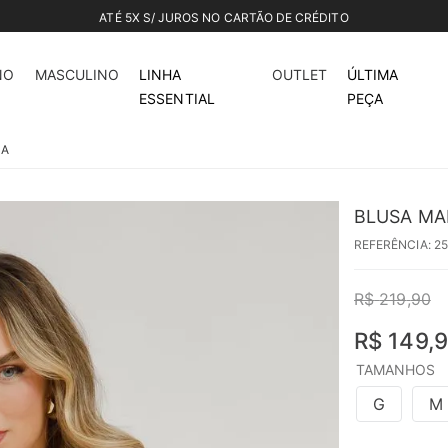
CONFIRA NOSSO OUTLET ATÉ 70%
32%
off
NO
MASCULINO
LINHA
OUTLET
ÚLTIMA
ESSENTIAL
PEÇA
LA
BLUSA MA
REFERÊNCIA
:
2
R$
219
,
90
R$
149
,
9
TAMANHOS
G
M