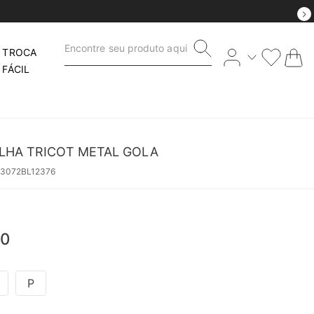
Encontre seu produto aqui
TROCA
FÁCIL
LHA TRICOT METAL GOLA
53072BL12376
0
P