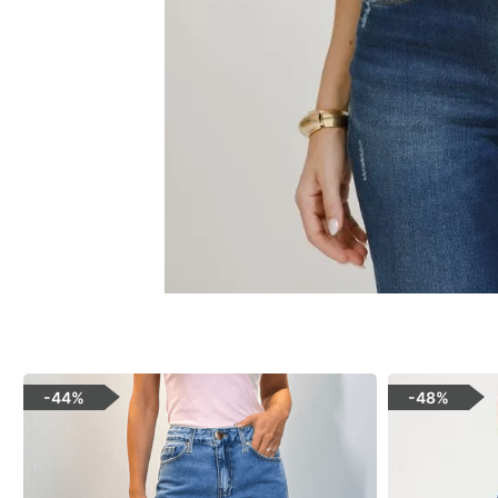
-
44%
-
48%