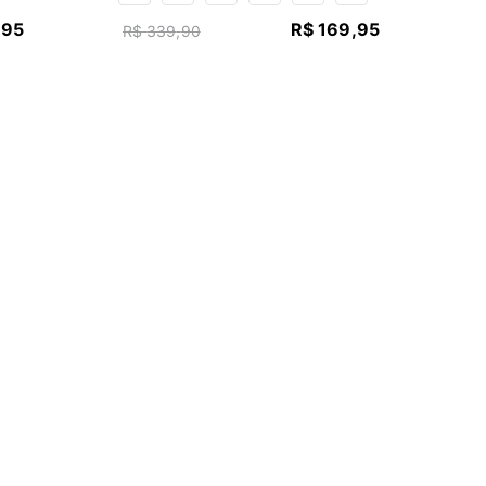
,
95
R$
169
,
95
R$
339
,
90