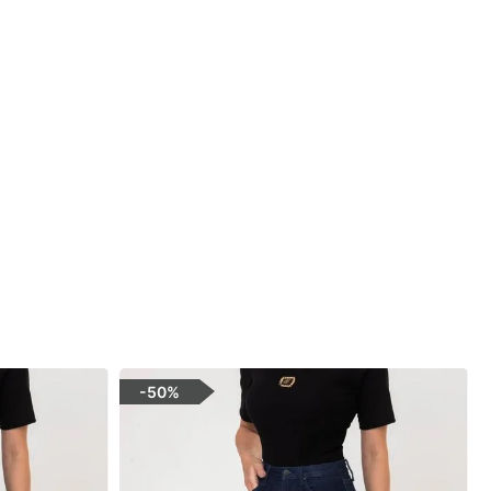
-
50%