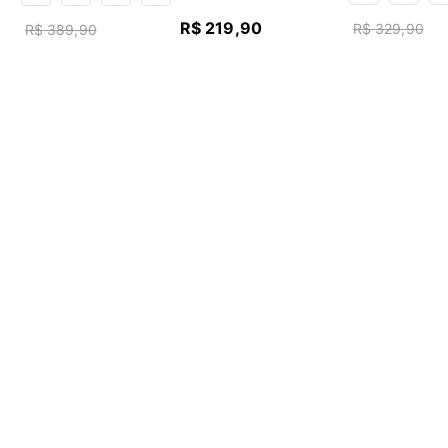
R$
219
,
90
R$
329
,
90
R$
389
,
90