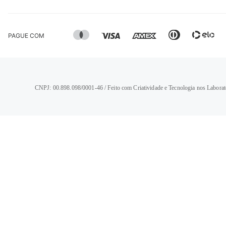
PAGUE COM
CNPJ: 00.898.098/0001-46 / Feito com Criatividade e Tecnologia nos Laborat
TERMOS MAIS BUSCADOS
1
º
calça jeans feminina
2
º
vestido
3
º
blusa
4
º
camisa feminina