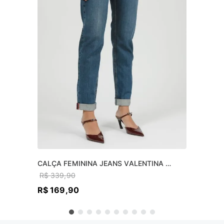
CALÇA FEMININA JEANS VALENTINA 
SKINNY
R$
339
,
90
R$
169
,
90