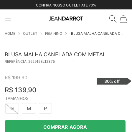
CONFIRA NOSSO OUTLET ATÉ 70%
OUTLET
FEMININO
BLUSA MALHA CANELADA COM METAL
BLUSA MALHA CANELADA COM METAL
REFERÊNCIA
:
252915BL12375
R$
199
,
90
30%
off
R$
139
,
90
TAMANHOS
G
M
P
COMPRAR AGORA