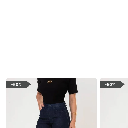
-
50%
-
50%