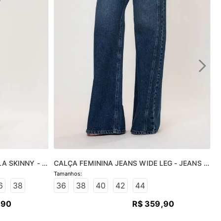
A SKINNY - 
CALÇA FEMININA JEANS WIDE LEG - JEANS 
MÉDIO
6
38
36
38
40
42
44
,
90
R$
359
,
90