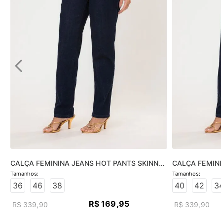
CALÇA FEMININA JEANS HOT PANTS SKINNY 
CALÇA FEMINI
- JEANS ESCURO
JEANS ESCUR
36
46
38
40
42
3
R$
169
,
95
R$
339
,
90
R$
339
,
90