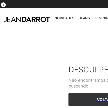
DITO
NOVIDADES
JEANS
FEMINI
DESCULPE
Não encontramos o
buscando.
VOLT