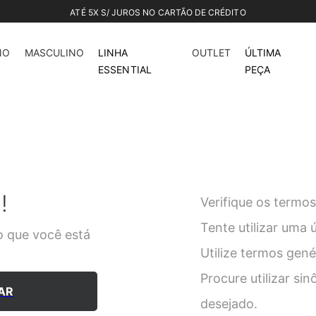
NO
MASCULINO
LINHA
OUTLET
ÚLTIMA
ESSENTIAL
PEÇA
!
Verifique os termos
Tente utilizar uma 
 que você está
Utilize termos gen
Procure utilizar si
AR
desejado.