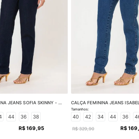
NA JEANS SOFIA SKINNY - 
CALÇA FEMININA JEANS ISABEL
O
JEANS MÉDIO
4
44
36
38
40
42
34
44
36
4
R$
169
,
95
R$
169
R$
329
,
90