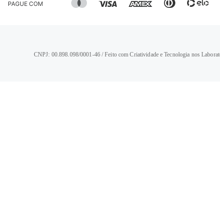
PAGUE COM
CNPJ: 00.898.098/0001-46 / Feito com Criatividade e Tecnologia nos Laborat
TERMOS MAIS BUSCADOS
1
º
calça jeans feminina
2
º
vestido
3
º
blusa
4
º
camisa feminina
5
º
calça jeans masculina
6
º
bermuda feminina