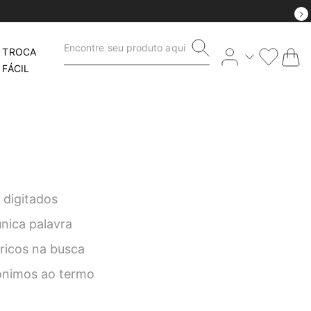
CONFIRA NOSSO OUTLET ATÉ 70
Encontre seu produto aqui
TROCA
FÁCIL
 digitados
única palavra
éricos na busca
nônimos ao termo