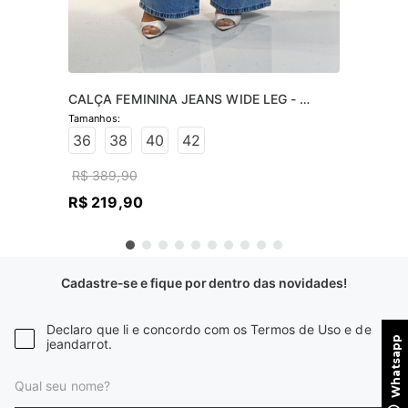
CALÇA FEMININA JEANS WIDE LEG - 
JEANS CLARO
36
38
40
42
R$
389
,
90
R$
219
,
90
Cadastre-se e fique por dentro das novidades!
Declaro que li e concordo com os Termos de Uso e de
jeandarrot.