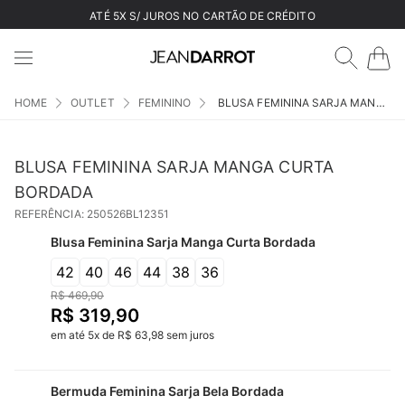
ATÉ 5X S/ JUROS NO CARTÃO DE CRÉDITO
OUTLET
FEMININO
BLUSA FEMININA SARJA MANGA CURTA BORDADA
BLUSA FEMININA SARJA MANGA CURTA
BORDADA
REFERÊNCIA
:
250526BL12351
Blusa Feminina Sarja Manga Curta Bordada
42
40
46
44
38
36
R$
469
,
90
R$
319
,
90
em até
5
x
de
R$
63
,
98
sem juros
Bermuda Feminina Sarja Bela Bordada