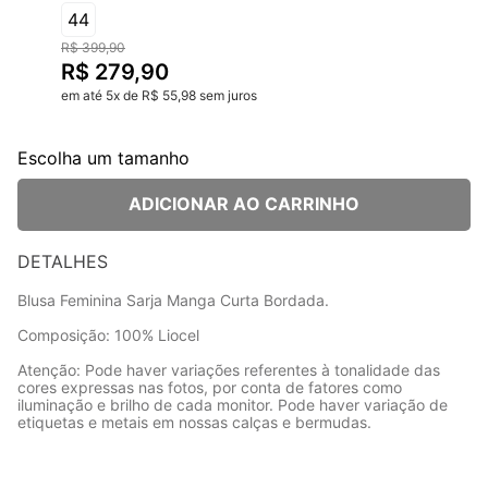
44
R$
399
,
90
R$
279
,
90
em até
5
x
de
R$
55
,
98
sem juros
Escolha um tamanho
ADICIONAR AO CARRINHO
DETALHES
Blusa Feminina Sarja Manga Curta Bordada.
Composição: 100% Liocel
Atenção: Pode haver variações referentes à tonalidade das
cores expressas nas fotos, por conta de fatores como
iluminação e brilho de cada monitor. Pode haver variação de
etiquetas e metais em nossas calças e bermudas.