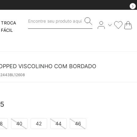
Encontre seu produto aqui
TROCA
FÁCIL
OPPED VISCOLINHO COM BORDADO
42443BL12608
5
8
40
42
44
46