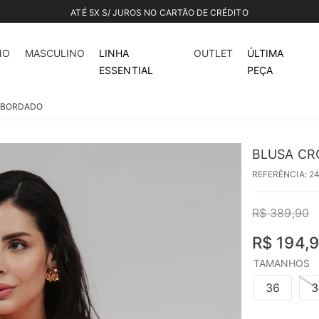
50%
off
NO
MASCULINO
LINHA
OUTLET
ÚLTIMA
ESSENTIAL
PEÇA
 BORDADO
BLUSA CR
REFERÊNCIA
:
2
R$
389
,
90
R$
194
,
9
TAMANHOS
36
3