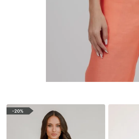
-
20%