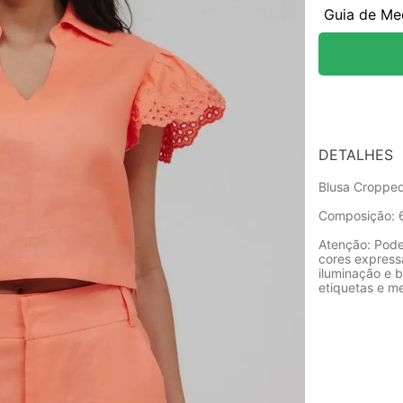
Guia de Me
DETALHES
Blusa Cropped
Composição: 
Atenção: Pode
cores express
iluminação e b
etiquetas e m