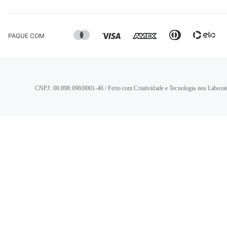
PAGUE COM
CNPJ: 00.898.098/0001-46 / Feito com Criatividade e Tecnologia nos Laborat
TERMOS MAIS BUSCADOS
1
º
calça jeans feminina
2
º
vestido
3
º
blusa
4
º
camisa feminina