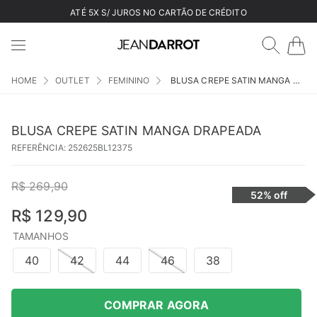
ATÉ 5X S/ JUROS NO CARTÃO DE CRÉDITO
OUTLET
FEMININO
BLUSA CREPE SATIN MANGA DRAPEADA
BLUSA CREPE SATIN MANGA DRAPEADA
REFERÊNCIA
:
252625BL12375
R$
269
,
90
52%
off
R$
129
,
90
TAMANHOS
40
42
44
46
38
COMPRAR AGORA