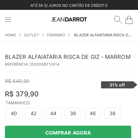
ATÉ 5X S/ JUROS NO CARTÃO DE CRÉDITO
OUTLET
FEMININO
BLAZER ALFAIATARIA RISCA DE GIZ - MARROM
BLAZER ALFAIATARIA RISCA DE GIZ - MARROM
REFERÊNCIA
:
253000BZ12414
R$
549
,
90
31%
off
R$
379
,
90
TAMANHOS
40
42
44
36
46
38
COMPRAR AGORA