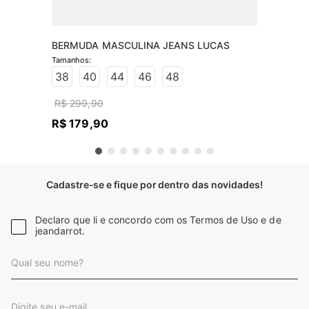
BERMUDA MASCULINA JEANS LUCAS
38
40
44
46
48
R$
299
,
90
R$
179
,
90
Cadastre-se e fique por dentro das novidades!
Declaro que li e concordo com os Termos de Uso e de
jeandarrot.