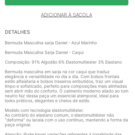
ADICIONAR À SACOLA
DETALHES
Bermuda Masculina sarja Daniel - Azul Marinho
Bermuda Masculina Sarja Daniel - Caqui
Composição: 91% Algodão 6% Elastomultiester 3% Elastano
Bermuda masculina em sarja na cor caqui que traduz
elegância e versatilidade no dia a dia. Com bolsos frontais
estilo alfaiataria e bolsos traseiros embutidos, traz um visual
limpo e sofisticado, perfeito para composições mais alinhadas
sem abrir mão do conforto. O caimento moderno aliado ao tom
neutro faz dessa peça um essencial atemporal, ideal para
looks práticos, elegantes e cheios de estilo.
Modelo com tecnologia elastomultiéster.
Ao contrário do elastano comum, o elastomultiéster não
"deforma" ou laceia com o uso contínuo, mantendo a forma da
peça original.
Atenção: Pode haver variações referentes à tonalidade das