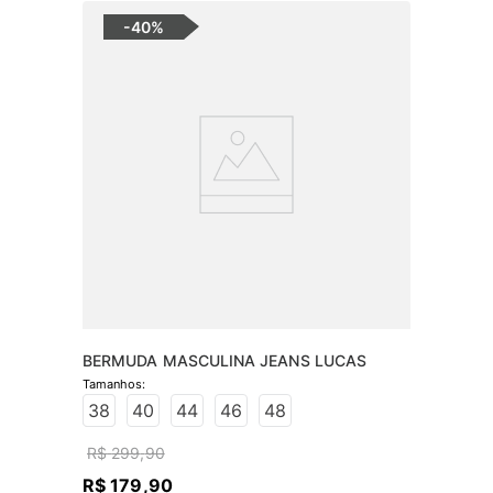
-
40%
BERMUDA MASCULINA JEANS LUCAS
38
40
44
46
48
R$
299
,
90
R$
179
,
90