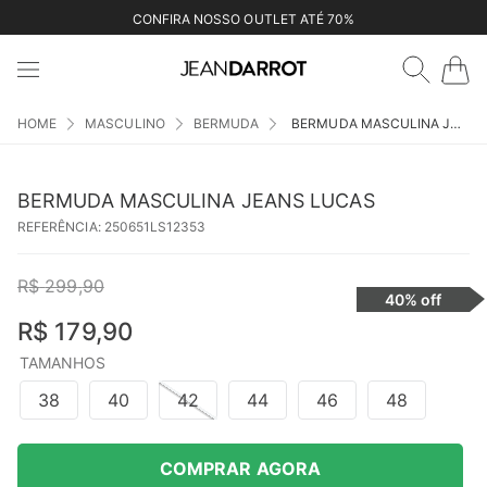
CONFIRA NOSSO OUTLET ATÉ 70%
MASCULINO
BERMUDA
BERMUDA MASCULINA JEANS LUCAS
BERMUDA MASCULINA JEANS LUCAS
REFERÊNCIA
:
250651LS12353
R$
299
,
90
40%
off
R$
179
,
90
TAMANHOS
38
40
42
44
46
48
COMPRAR AGORA