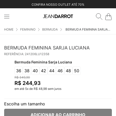
CONFIRA NOSSO OUTLET ATÉ 70%
FEMININO
BERMUDA
BERMUDA FEMININA SARJA LUCIANA
BERMUDA FEMININA SARJA LUCIANA
REFERÊNCIA
:
241206LU12358
Bermuda Feminina Sarja Luciana
36
38
40
42
44
46
48
50
R$
349
,
90
R$
244
,
93
em até
5
x
de
R$
48
,
98
sem juros
Escolha um tamanho
ADICIONAR AO CARRINHO