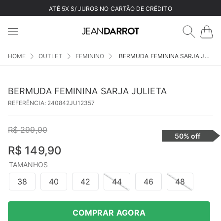
ATÉ 5X S/ JUROS NO CARTÃO DE CRÉDITO
OUTLET
FEMININO
BERMUDA FEMININA SARJA JULIETA
BERMUDA FEMININA SARJA JULIETA
REFERÊNCIA
:
240842JU12357
R$
299
,
90
50%
off
R$
149
,
90
TAMANHOS
38
40
42
44
46
48
COMPRAR AGORA