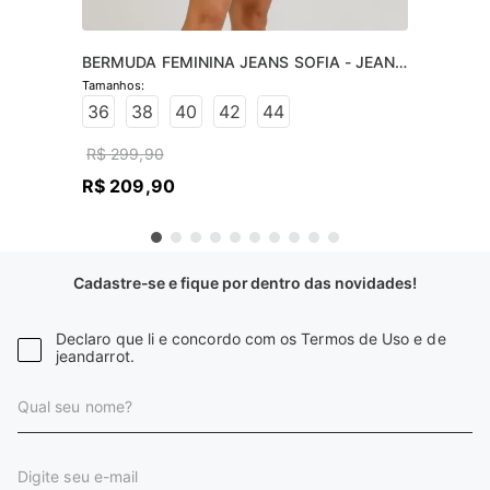
BERMUDA FEMININA JEANS SOFIA - JEANS 
CLARO
36
38
40
42
44
R$
299
,
90
R$
209
,
90
Cadastre-se e fique por dentro das novidades!
Declaro que li e concordo com os Termos de Uso e de
jeandarrot.