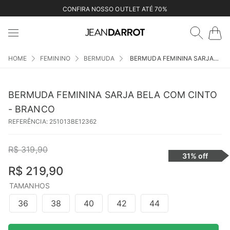
CONFIRA NOSSO OUTLET ATÉ 70%
FEMININO
BERMUDA
BERMUDA FEMININA SARJA BELA COM CINTO - BRANCO
BERMUDA FEMININA SARJA BELA COM CINTO
- BRANCO
REFERÊNCIA
:
251013BE12362
R$
319
,
90
31%
off
R$
219
,
90
TAMANHOS
36
38
40
42
44