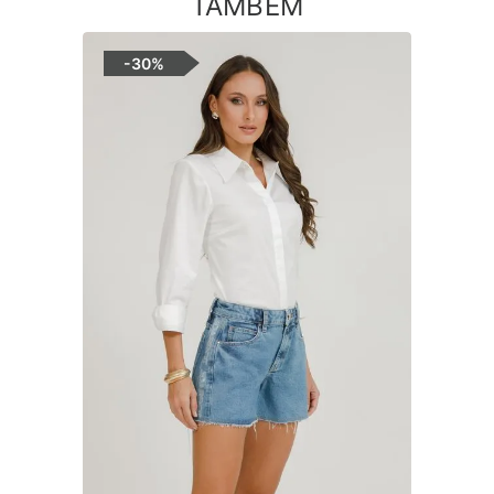
TAMBÉM
-
30%