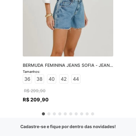
BERMUDA FEMININA JEANS SOFIA - JEANS 
CLARO
36
38
40
42
44
R$
299
,
90
R$
209
,
90
Cadastre-se e fique por dentro das novidades!