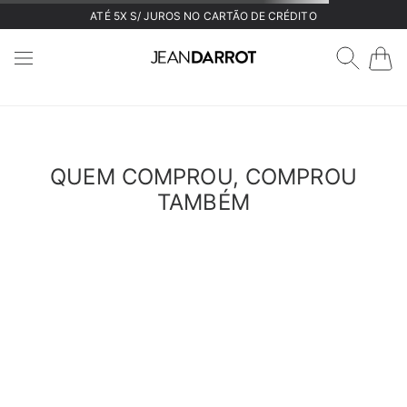
ATÉ 5X S/ JUROS NO CARTÃO DE CRÉDITO
DESCULPE!
Não encontramos o que você está buscando.
VOLTAR
Verifique os termos digitados
Tente utilizar uma única palavra
Utilize termos genéricos na busca
Procure utilizar sinônimos ao termo desejado.