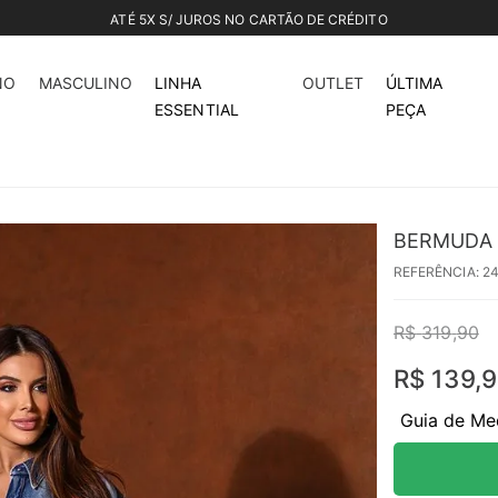
ATÉ 5X S/ JUROS NO CARTÃO DE CRÉDITO
56%
off
NO
MASCULINO
LINHA
OUTLET
ÚLTIMA
ESSENTIAL
PEÇA
BERMUDA 
REFERÊNCIA
:
2
R$
319
,
90
R$
139
,
9
Guia de Me