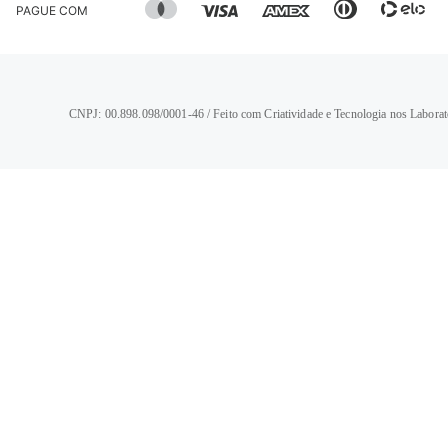
PAGUE COM
CNPJ: 00.898.098/0001-46 / Feito com Criatividade e Tecnologia nos Laborat
TERMOS MAIS BUSCADOS
1
º
calça jeans feminina
2
º
vestido
3
º
blusa
4
º
camisa feminina
5
º
calça jeans masculina
6
º
bermuda feminina