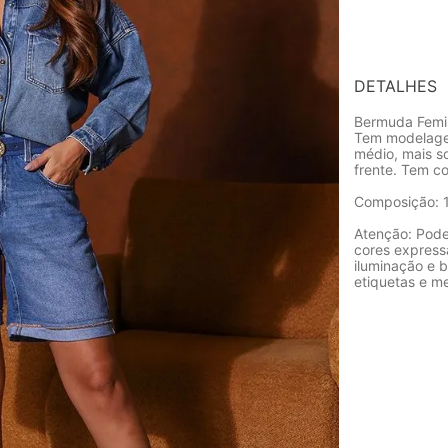
DETALHES
Bermuda Femin
Tem modelagem
médio, mais s
frente. Tem c
Composição: 
Atenção: Pode
cores express
iluminação e b
etiquetas e m