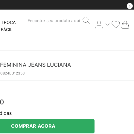
Encontre seu produto aqui
TROCA
FÁCIL
FEMININA JEANS LUCIANA
40824LU12353
0
didas
COMPRAR AGORA