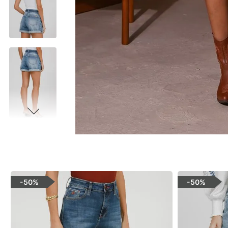
-
50%
-
50%