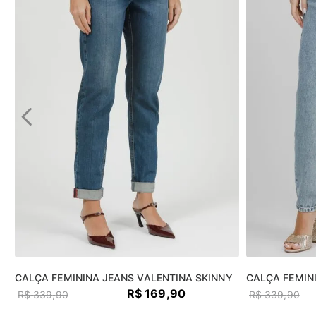
CALÇA FEMININA JEANS VALENTINA SKINNY
CALÇA FEMIN
R$
169
,
90
R$
339
,
90
R$
339
,
90