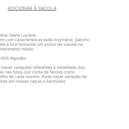
ADICIONAR À SACOLA
ina Jeans Luciana.
 com características estilo boyfriend. Gancho
olta e fica formando um pouco de volume na
omprimento médio.
100% Algodão
 haver variações referentes à tonalidade das
as nas fotos, por conta de fatores como
rilho de cada monitor. Pode haver variação de
etais em nossas calças e bermudas.