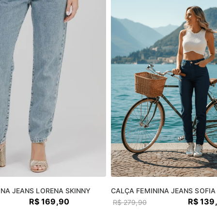
INA JEANS LORENA SKINNY
CALÇA FEMININA JEANS SOFIA
R$
169
,
90
R$
139
R$
279
,
90