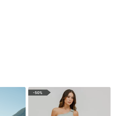
-
50%