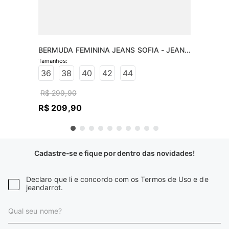
BERMUDA FEMININA JEANS SOFIA - JEANS 
CLARO
36
38
40
42
44
R$
299
,
90
R$
209
,
90
Cadastre-se e fique por dentro das novidades!
Declaro que li e concordo com os Termos de Uso e de
jeandarrot.