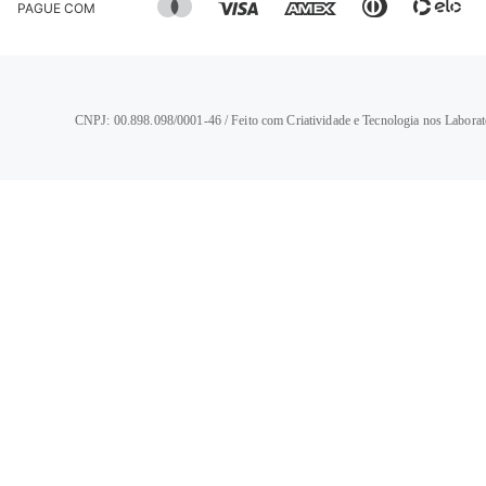
PAGUE COM
CNPJ: 00.898.098/0001-46 / Feito com Criatividade e Tecnologia nos Laborat
TERMOS MAIS BUSCADOS
1
º
calça jeans feminina
2
º
vestido
3
º
blusa
4
º
camisa feminina
5
º
calça jeans masculina
6
º
bermuda feminina