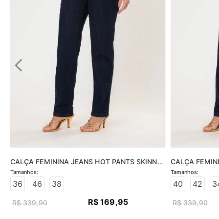
CALÇA FEMININA JEANS HOT PANTS SKINNY 
CALÇA FEMINI
- JEANS ESCURO
JEANS ESCUR
36
46
38
40
42
3
R$
169
,
95
R$
339
,
90
R$
339
,
90