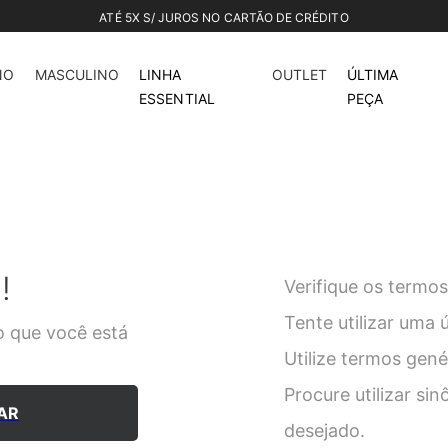
ATÉ 5X S/ JUROS NO CARTÃO DE CRÉDITO
NO
MASCULINO
LINHA
OUTLET
ÚLTIMA
ESSENTIAL
PEÇA
!
Verifique os termos
Tente utilizar uma 
 que você está
Utilize termos gen
Procure utilizar si
AR
desejado.