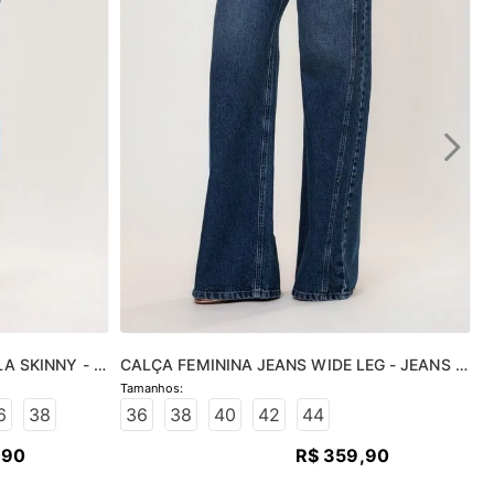
A SKINNY - 
CALÇA FEMININA JEANS WIDE LEG - JEANS 
MÉDIO
6
38
36
38
40
42
44
,
90
R$
359
,
90