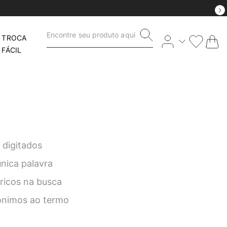
Encontre seu produto aqui
TROCA
FÁCIL
 digitados
única palavra
éricos na busca
nônimos ao termo