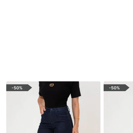
-
50%
-
50%