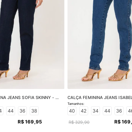
NA JEANS SOFIA SKINNY - 
CALÇA FEMININA JEANS ISABEL
O
JEANS MÉDIO
4
44
36
38
40
42
34
44
36
4
R$
169
,
95
R$
169
R$
329
,
90