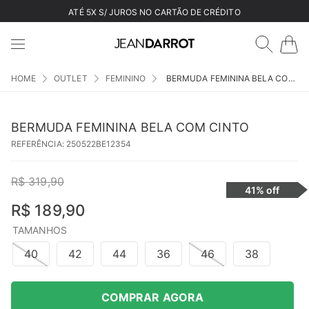
ATÉ 5X S/ JUROS NO CARTÃO DE CRÉDITO
OUTLET
FEMININO
BERMUDA FEMININA BELA COM CINTO
BERMUDA FEMININA BELA COM CINTO
REFERÊNCIA
:
250522BE12354
R$
319
,
90
41%
off
R$
189
,
90
TAMANHOS
40
42
44
36
46
38
COMPRAR AGORA