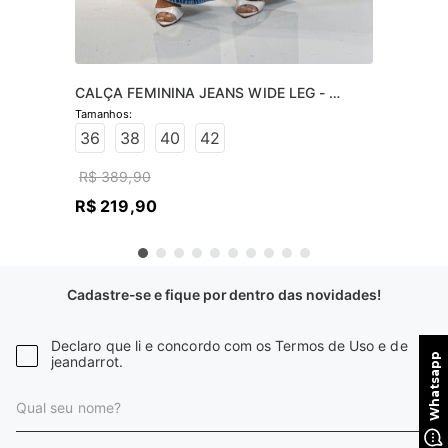
CALÇA FEMININA JEANS WIDE LEG - 
JEANS CLARO
36
38
40
42
R$
389
,
90
R$
219
,
90
Cadastre-se e fique por dentro das novidades!
Declaro que li e concordo com os Termos de Uso e de
jeandarrot.