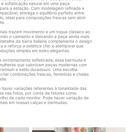
e e sofisticação natural em uma peça
 para a estação. Com modelagem refinada e
ecável, entrega o equilíbrio perfeito entre
ilo, ideal para composições frescas sem abrir
te.
ntais trazem movimento e um toque clássico ao
izando o caimento e deixando a peça ainda mais
 detalhe da barra italiana complementa o design
a e reforça a estética chic e atemporal que
oduções simples em looks elegantes.
l e extremamente sofisticada, essa bermuda é
 mulheres que valorizam peças modernas com
emium e estilo duradouro. Uma escolha
criar combinações frescas, femininas e cheias
ade.
 haver variações referentes à tonalidade das
as nas fotos, por conta de fatores como
rilho de cada monitor. Pode haver variação de
etais em nossas calças e bermudas.