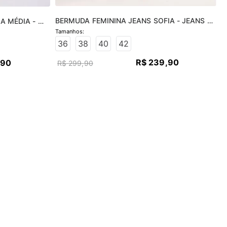
BERMUDA FEMININA JEANS SOFIA - JEANS 
 MÉDIA - 
CLARO
36
38
40
42
R$
239
,
90
90
R$
299
,
90