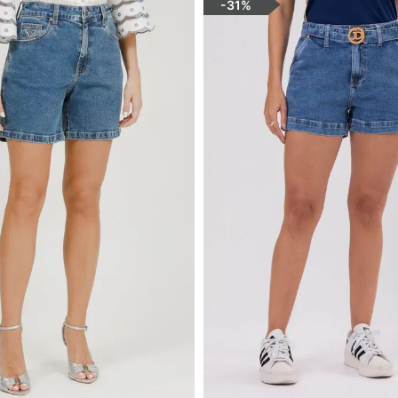
-
31%