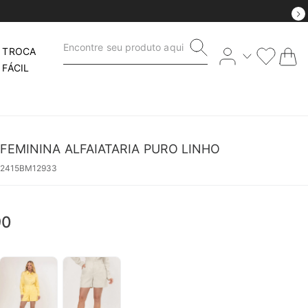
Encontre seu produto aqui
TROCA
FÁCIL
FEMININA ALFAIATARIA PURO LINHO
62415BM12933
90