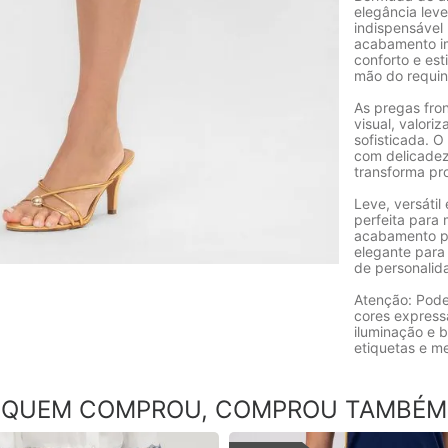
elegância lev
indispensável
acabamento imp
conforto e est
mão do requin
As pregas fro
visual, valor
sofisticada. O
com delicadez
transforma pr
Leve, versáti
perfeita para
acabamento pr
elegante para 
de personalid
Atenção: Pode
cores express
iluminação e b
etiquetas e m
QUEM COMPROU, COMPROU TAMBÉM