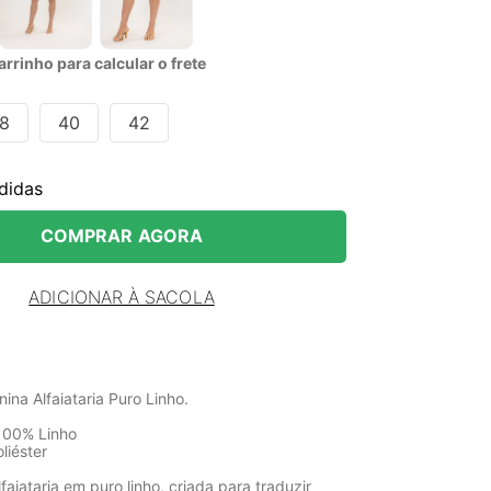
rrinho para calcular o frete
8
40
42
didas
COMPRAR AGORA
ADICIONAR À SACOLA
na Alfaiataria Puro Linho.
100% Linho
liéster
aiataria em puro linho, criada para traduzir