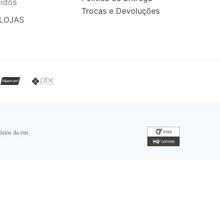
idos
Trocas e Devoluções
LOJAS
órios da vns