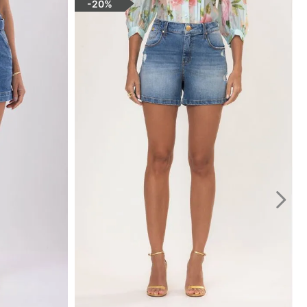
-
20%