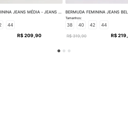
NINA JEANS MÉDIA - JEANS 
BERMUDA FEMININA JEANS BELA
JEANS CLARO
2
44
38
40
42
44
R$
209
,
90
R$
219
,
R$
319
,
90