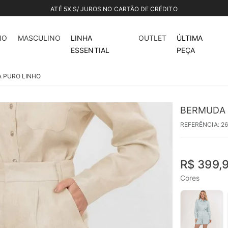
ATÉ 5X S/ JUROS NO CARTÃO DE CRÉDITO
NO
MASCULINO
LINHA
OUTLET
ÚLTIMA
ESSENTIAL
PEÇA
A PURO LINHO
BERMUDA 
REFERÊNCIA
:
2
R$
399
,
Cores