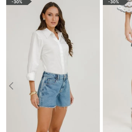
-
30%
-
30%