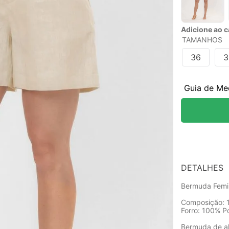
Adicione ao ca
TAMANHOS
36
3
Guia de Me
DETALHES
Bermuda Femini
Composição: 
Forro: 100% Po
Bermuda de alf