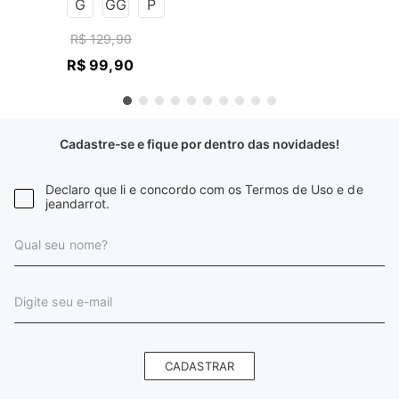
G
GG
P
R$
129
,
90
R$
99
,
90
Cadastre-se e fique por dentro das novidades!
Declaro que li e concordo com os Termos de Uso e de
jeandarrot.
CADASTRAR