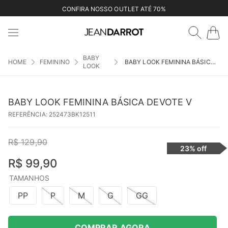
CONFIRA NOSSO OUTLET ATÉ 70%
BABY
FEMININO
BABY LOOK FEMININA BÁSICA DEVOTE V
LOOK
BABY LOOK FEMININA BÁSICA DEVOTE V
REFERÊNCIA
:
252473BK12511
R$
129
,
90
23%
off
R$
99
,
90
TAMANHOS
PP
P
M
G
GG
COMPRAR AGORA