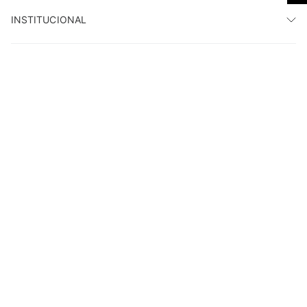
INSTITUCIONAL
HORÁRIO DE ATENDIMENTO
AJUDA
LOJAS
PAGUE COM
ACOMPANHE NAS REDES