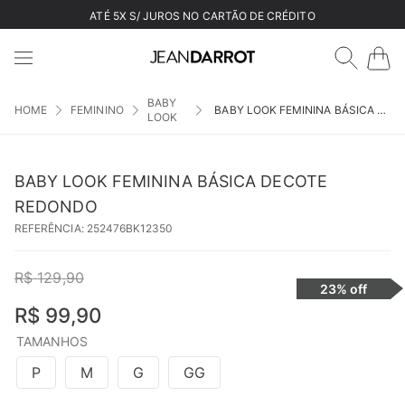
ATÉ 5X S/ JUROS NO CARTÃO DE CRÉDITO
BABY
FEMININO
BABY LOOK FEMININA BÁSICA DECOTE REDONDO
LOOK
BABY LOOK FEMININA BÁSICA DECOTE
REDONDO
REFERÊNCIA
:
252476BK12350
R$
129
,
90
23%
off
R$
99
,
90
TAMANHOS
P
M
G
GG