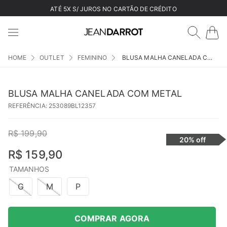
ATÉ 5X S/ JUROS NO CARTÃO DE CRÉDITO
OUTLET
FEMININO
BLUSA MALHA CANELADA COM METAL
BLUSA MALHA CANELADA COM METAL
REFERÊNCIA
:
253089BL12357
R$
199
,
90
20%
off
R$
159
,
90
TAMANHOS
G
M
P
COMPRAR AGORA