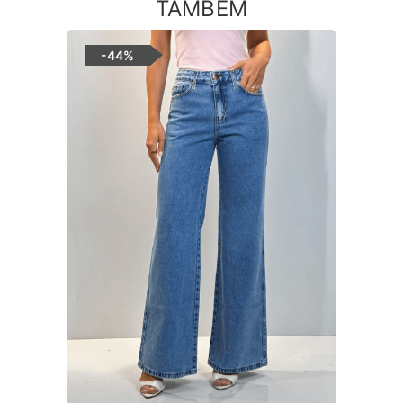
TAMBÉM
-
44%