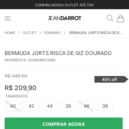
CONFIRA NOSSO OUTLET ATÉ 70%
OUTLET
FEMININO
BERMUDA JORTS RISCA DE GIZ DOURADO
BERMUDA JORTS RISCA DE GIZ DOURADO
REFERÊNCIA
:
252690BM12690
R$
349
,
90
40%
off
R$
209
,
90
TAMANHOS
40
42
44
36
46
38
COMPRAR AGORA