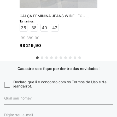
CALÇA FEMININA JEANS WIDE LEG - 
JEANS CLARO
36
38
40
42
R$
389
,
90
R$
219
,
90
Cadastre-se e fique por dentro das novidades!
Declaro que li e concordo com os Termos de Uso e de
jeandarrot.