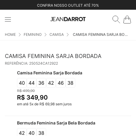
CONFIRA NOSSO OUTLET ATÉ 70%
FEMININO
CAMISA
CAMISA FEMININA SARJA BORDADA
CAMISA FEMININA SARJA BORDADA
REFERÊNCIA
:
250524CA12922
Camisa Feminina Sarja Bordada
40
44
36
42
46
38
R$
499
,
90
R$
349
,
90
em até
5
x
de
R$
69
,
98
sem juros
Bermuda Feminina Sarja Bela Bordada
42
40
38