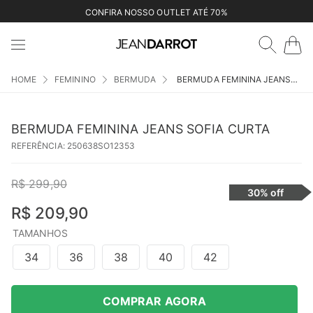
CONFIRA NOSSO OUTLET ATÉ 70%
FEMININO
BERMUDA
BERMUDA FEMININA JEANS SOFIA CURTA
BERMUDA FEMININA JEANS SOFIA CURTA
REFERÊNCIA
:
250638SO12353
R$
299
,
90
30%
off
R$
209
,
90
TAMANHOS
34
36
38
40
42
COMPRAR AGORA