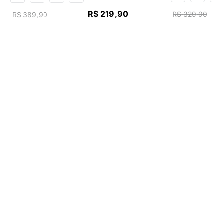
R$
219
,
90
R$
329
,
90
R$
389
,
90