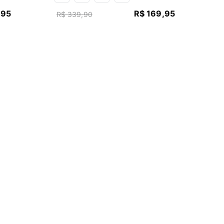
,
95
R$
169
,
95
R$
339
,
90