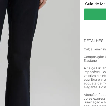
Guia de Me
DETALHES
Calça Feminin
Composição: 
Elastano
A calça Lucian
impecável. Co
valoriza a cin
equilibra o vi
etiqueta de me
elegante. Pos
Atenção: Pode
cores express
iluminação e b
etiquetas e m