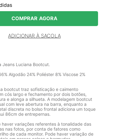
didas
COMPRAR AGORA
ADICIONAR À SACOLA
a Jeans Luciana Bootcut.
66% Algodão 24% Poliéster 8% Viscose 2%
a bootcut traz sofisticação e caimento
m cós largo e fechamento por dois botões,
tura e alonga a silhueta. A modelagem bootcut
sual com leve abertura na barra, enquanto a
tal discreta no bolso frontal adiciona um toque
sui 86cm de entrepernas.
 haver variações referentes à tonalidade das
as nas fotos, por conta de fatores como
rilho de cada monitor. Pode haver variação de
etais em nossas calças e bermudas.