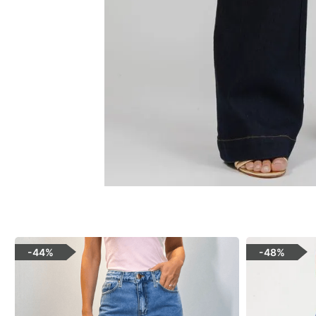
-
44%
-
48%