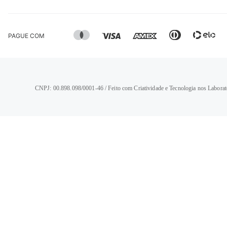
PAGUE COM
CNPJ: 00.898.098/0001-46 / Feito com Criatividade e Tecnologia nos Laborat
TERMOS MAIS BUSCADOS
1
º
calça jeans feminina
2
º
vestido
3
º
blusa
4
º
camisa feminina