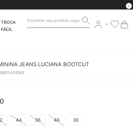
Encontre seu produto aqui
TROCA
FÁCIL
MININA JEANS LUCIANA BOOTCUT
50507LU12353
0
2
44
36
46
38