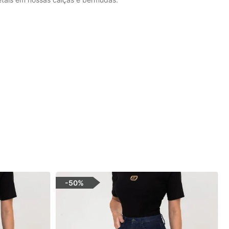
-
50%