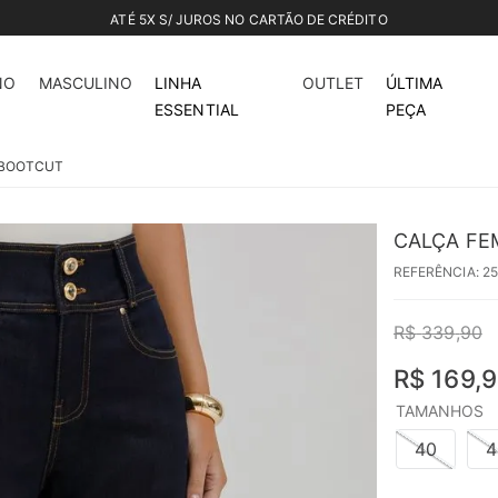
ATÉ 5X S/ JUROS NO CARTÃO DE CRÉDITO
50%
off
NO
MASCULINO
LINHA
OUTLET
ÚLTIMA
ESSENTIAL
PEÇA
 BOOTCUT
CALÇA FE
REFERÊNCIA
:
2
R$
339
,
90
R$
169
,
9
TAMANHOS
40
4