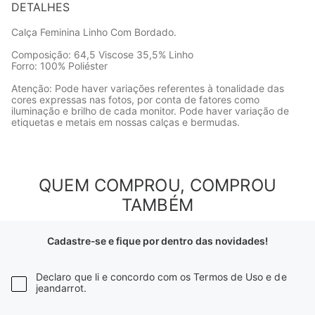
DETALHES
Calça Feminina Linho Com Bordado.
Composição: 64,5 Viscose 35,5% Linho
Forro: 100% Poliéster
Atenção: Pode haver variações referentes à tonalidade das
cores expressas nas fotos, por conta de fatores como
iluminação e brilho de cada monitor. Pode haver variação de
etiquetas e metais em nossas calças e bermudas.
QUEM COMPROU, COMPROU
TAMBÉM
-
50%
CALÇA FEMININA JEANS VALENTINA 
SKINNY
R$
339
,
90
R$
169
,
90