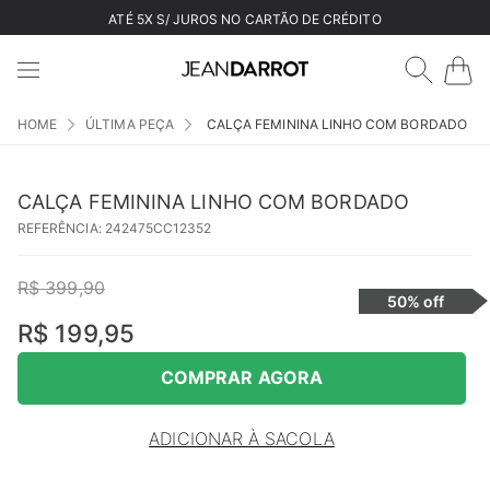
ATÉ 5X S/ JUROS NO CARTÃO DE CRÉDITO
ÚLTIMA PEÇA
CALÇA FEMININA LINHO COM BORDADO
CALÇA FEMININA LINHO COM BORDADO
REFERÊNCIA
:
242475CC12352
R$
399
,
90
50%
off
R$
199
,
95
COMPRAR AGORA
ADICIONAR À SACOLA