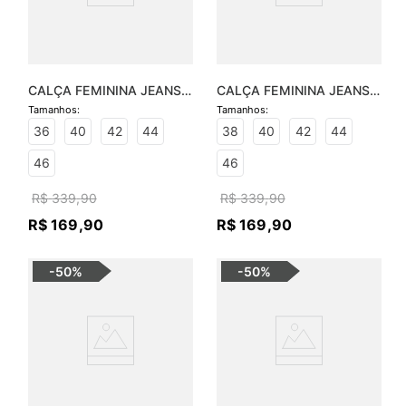
CALÇA FEMININA JEANS 
CALÇA FEMININA JEANS 
LORENA SKINNY
JANA FLARE
36
40
42
44
38
40
42
44
46
46
R$
339
,
90
R$
339
,
90
R$
169
,
90
R$
169
,
90
-
50%
-
50%