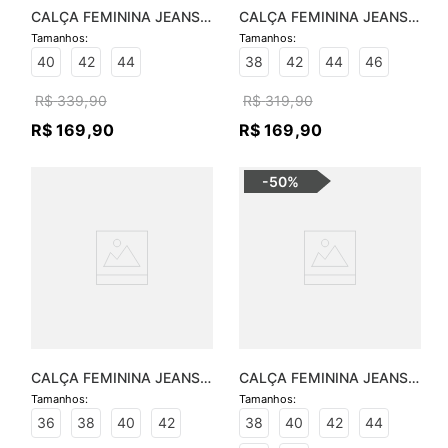
CALÇA FEMININA JEANS 
CALÇA FEMININA JEANS 
SOFIA BOOTCUT
JANA FLARE
40
42
44
38
42
44
46
R$
339
,
90
R$
319
,
90
R$
169
,
90
R$
169
,
90
-
50%
CALÇA FEMININA JEANS 
CALÇA FEMININA JEANS 
BÁSICA SOFIA - JEANS 
SOFIA BOOTCUT
MÉDIO
36
38
40
42
38
40
42
44