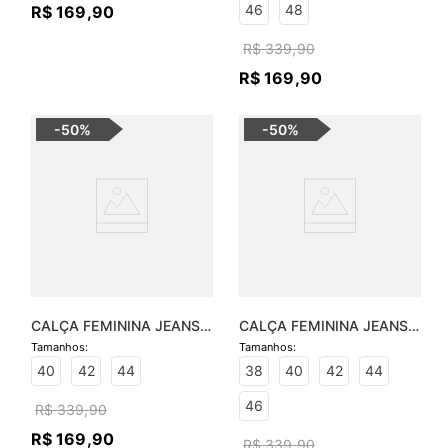
46
48
R$
169
,
90
R$
339
,
90
R$
169
,
90
-
50%
-
50%
CALÇA FEMININA JEANS 
CALÇA FEMININA JEANS 
PANTALONA
ISABELA SKINNY
40
42
44
38
40
42
44
46
R$
339
,
90
R$
169
,
90
R$
339
,
90