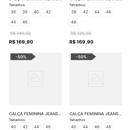
ISABELA SKINNY
SOFIA SKINNY
36
38
40
42
38
42
44
46
44
46
48
R$
249
,
90
R$
329
,
90
R$
169
,
90
R$
169
,
90
-
50%
-
50%
CALÇA FEMININA JEANS 
CALÇA FEMININA JEANS 
LUCIANA FLARE
SOFIA BOOTCUT
40
42
44
46
40
44
46
48