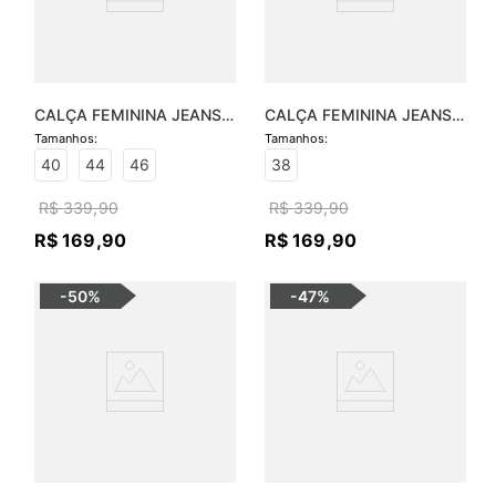
CALÇA FEMININA JEANS 
CALÇA FEMININA JEANS 
HOT PANTS FLARE - 
LUCIANA BOOTCUT
JEANS CLARO
40
44
46
38
R$
339
,
90
R$
339
,
90
R$
169
,
90
R$
169
,
90
-
50%
-
47%