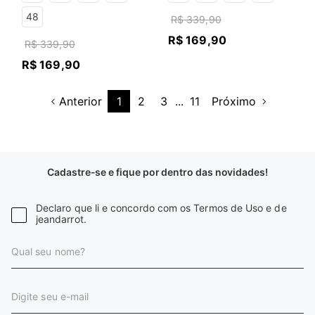
48
R$
339
,
90
R$
169
,
90
R$
339
,
90
R$
169
,
90
Anterior
1
2
3
...
11
Próximo
Cadastre-se e fique por dentro das novidades!
Declaro que li e concordo com os Termos de Uso e de
jeandarrot.