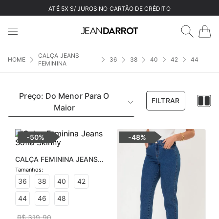
ATÉ 5X S/ JUROS NO CARTÃO DE CRÉDITO
CALÇA JEANS
36
38
40
42
44
FEMININA
Preço: Do Menor Para O
FILTRAR
Maior
-
50%
-
48%
CALÇA FEMININA JEANS 
SOFIA SKINNY
36
38
40
42
44
46
48
R$
319
,
90