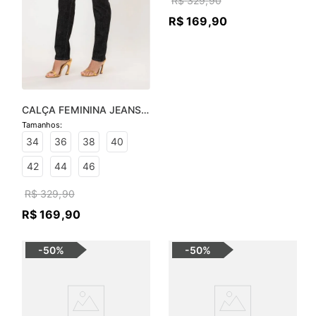
R$
329
,
90
R$
169
,
90
CALÇA FEMININA JEANS 
SOFIA SKINNY - JEANS 
BLACK
34
36
38
40
42
44
46
R$
329
,
90
R$
169
,
90
-
50%
-
50%