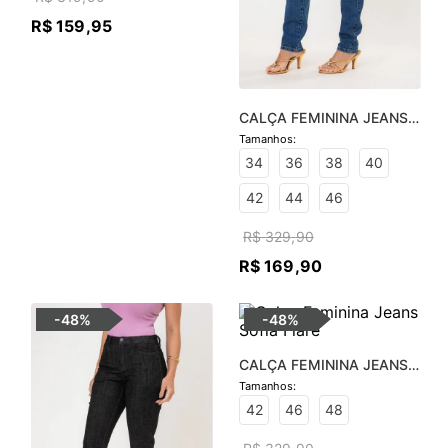
R$
159
,
95
CALÇA FEMININA JEANS 
ISABELA SKINNY - JEANS 
MÉDIO
34
36
38
40
42
44
46
R$
329
,
90
R$
169
,
90
-
48%
-
48%
CALÇA FEMININA JEANS 
SOFIA FLARE
42
46
48