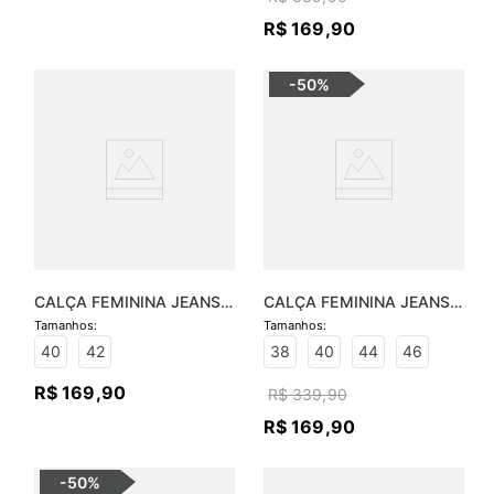
R$
169
,
90
-
50%
CALÇA FEMININA JEANS 
CALÇA FEMININA JEANS 
BÁSICA SOFIA - JEANS 
LUCIANA FLARE
MÉDIO
40
42
38
40
44
46
R$
169
,
90
R$
339
,
90
R$
169
,
90
-
50%