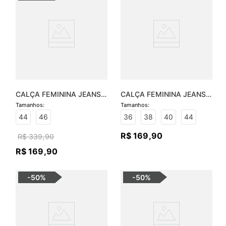
CALÇA FEMININA JEANS 
CALÇA FEMININA JEANS 
WIDE LEG
BÁSICA SOFIA - JEANS 
BLACK
44
46
36
38
40
44
R$
169
,
90
R$
339
,
90
R$
169
,
90
-
50%
-
50%